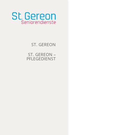
St. Gereo
Pflege
ST. GEREON
ST. GEREON –
PFLEGEDIENST
Das eigene Zuhause 
Sicherheit und Gebor
Pflegedienst Brachel
betreuungsbedürftig
Rufbereitschaft.